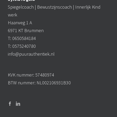
Spiegelcoach |
Bewustzijnscoach
| Innerlijk Kind
werk
Haarweg 1 A
6971 KT Brummen
T: 0650584184
T: 0575240780
info@puurauthentiek.nl
KVK nummer: 57480974
BTW nummer: NL002106931B30