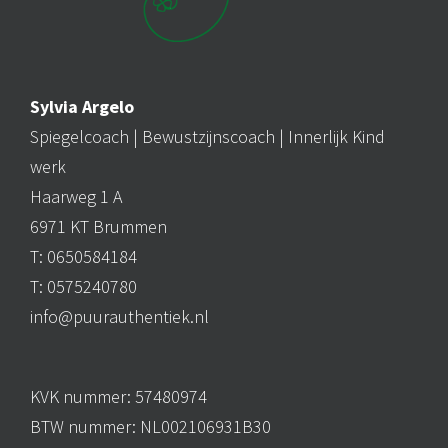
Sylvia Argelo
Spiegelcoach |
Bewustzijnscoach
| Innerlijk Kind
werk
Haarweg 1 A
6971 KT Brummen
T: 0650584184
T: 0575240780
info@puurauthentiek.nl
KVK nummer: 57480974
BTW nummer: NL002106931B30