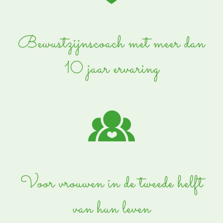
Bewustzijnscoach met meer dan
10 jaar ervaring
Voor vrouwen in de tweede helft
van hun leven