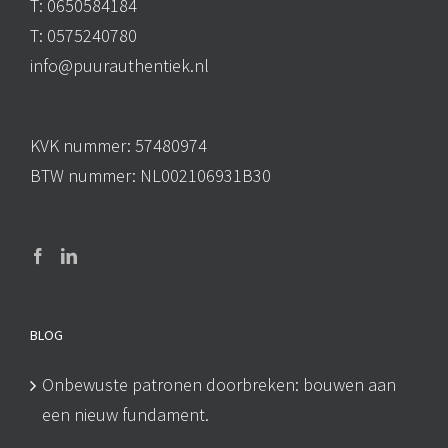
T: 0650584184
T: 0575240780
info@puurauthentiek.nl
KVK nummer: 57480974
BTW nummer: NL002106931B30
BLOG
Onbewuste patronen doorbreken: bouwen aan
een nieuw fundament.