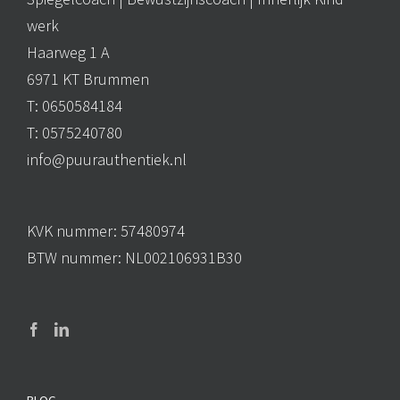
werk
Haarweg 1 A
6971 KT Brummen
T: 0650584184
T: 0575240780
info@puurauthentiek.nl
KVK nummer: 57480974
BTW nummer: NL002106931B30
BLOG