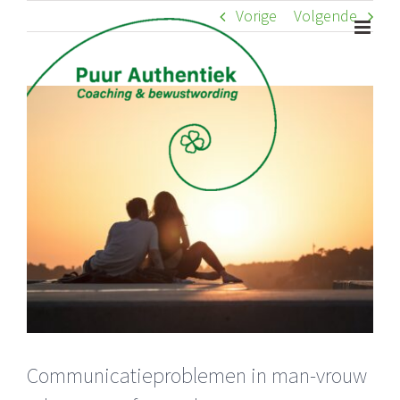
Ga
Vorige
Volgende
naar
inhoud
Bekijk
grotere
afbeelding
Communicatieproblemen in man-vrouw