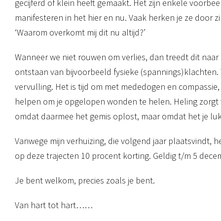
gecijferd of klein heeft gemaakt. Het zijn enkele voorbe
manifesteren in het hier en nu. Vaak herken je ze door zin
‘Waarom overkomt mij dit nu altijd?’
Wanneer we niet rouwen om verlies, dan treedt dit naar b
ontstaan van bijvoorbeeld fysieke (spannings)klachten. 
vervulling. Het is tijd om met mededogen en compassie, t
helpen om je opgelopen wonden te helen. Heling zorgt v
omdat daarmee het gemis oplost, maar omdat het je lukt 
Vanwege mijn verhuizing, die volgend jaar plaatsvindt, 
op deze trajecten 10 procent korting. Geldig t/m 5 dece
Je bent welkom, precies zoals je bent.
Van hart tot hart……