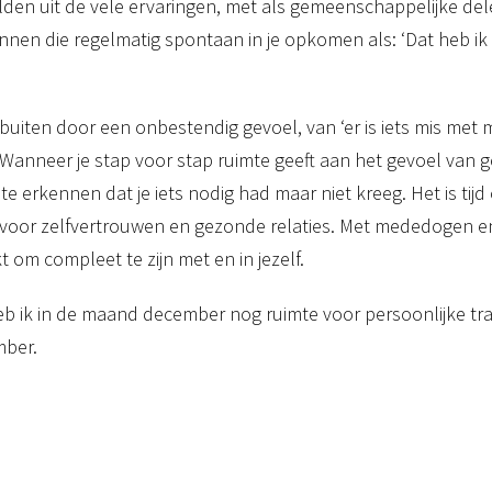
elden uit de vele ervaringen, met als gemeenschappelijke dele
nen die regelmatig spontaan in je opkomen als: ‘Dat heb ik weer’
uiten door een onbestendig gevoel, van ‘er is iets mis met m
Wanneer je stap voor stap ruimte geeft aan het gevoel van g
e erkennen dat je iets nodig had maar niet kreeg. Het is tij
oor zelfvertrouwen en gezonde relaties. Met mededogen en c
om compleet te zijn met en in jezelf.
heb ik in de maand december nog ruimte voor persoonlijke tra
mber.