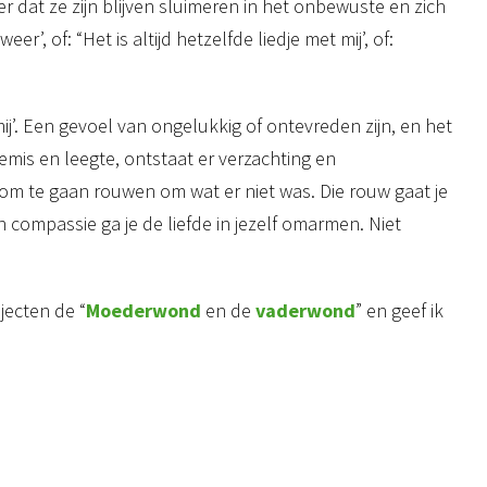
r dat ze zijn blijven sluimeren in het onbewuste en zich
, of: “Het is altijd hetzelfde liedje met mij’, of:
ij’. Een gevoel van ongelukkig of ontevreden zijn, en het
emis en leegte, ontstaat er verzachting en
d om te gaan rouwen om wat er niet was. Die rouw gaat je
ompassie ga je de liefde in jezelf omarmen. Niet
jecten de “
Moederwond
en de
vaderwond
” en geef ik