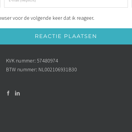
wser voor de volgende keer dat ik reageer.
KVK nummer: 57480974
BTW nummer: NL002106931B30