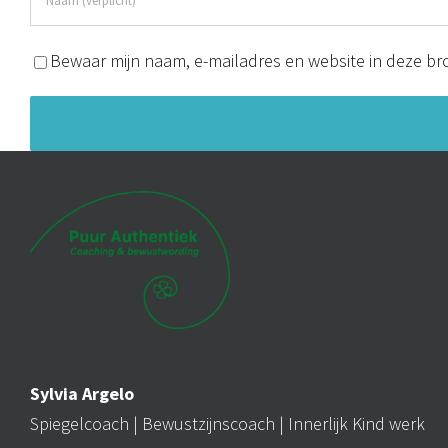
Bewaar mijn naam, e-mailadres en website in deze bro
Alternative:
Sylvia Argelo
Spiegelcoach |
Bewustzijnscoach
| Innerlijk Kind werk