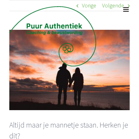
Ga
Vorige
Volgende
naar
inhoud
Bekijk
grotere
afbeelding
Altijd maar je mannetje staan. Herken je
dit?