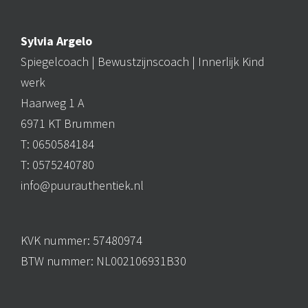
Sylvia Argelo
Spiegelcoach |
Bewustzijnscoach
| Innerlijk Kind
werk
Haarweg 1 A
6971 KT Brummen
T: 0650584184
T: 0575240780
info@puurauthentiek.nl
KVK nummer: 57480974
BTW nummer: NL002106931B30