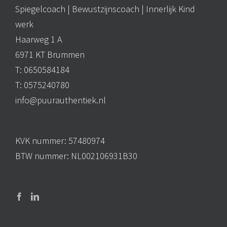
Spiegelcoach |
Bewustzijnscoach
| Innerlijk Kind
werk
Haarweg 1 A
6971 KT Brummen
T: 0650584184
T: 0575240780
info@puurauthentiek.nl
KVK nummer: 57480974
BTW nummer: NL002106931B30