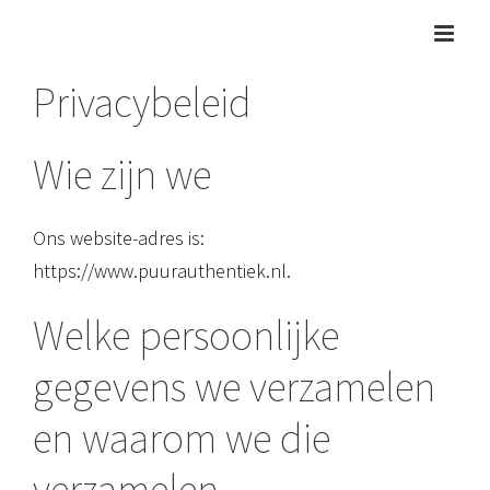
Ga
naar
inhoud
Privacybeleid
Wie zijn we
Ons website-adres is:
https://www.puurauthentiek.nl.
Welke persoonlijke
gegevens we verzamelen
en waarom we die
verzamelen